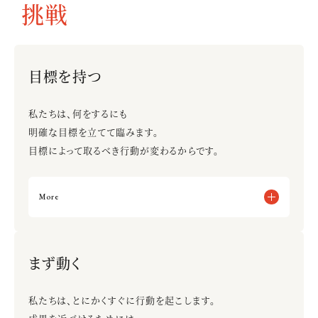
誰の悩みを解決するのかを明確にする
挑戦
本当に悩みを解決しうるのかを考え続ける
たった一人をイメージせずに答えを出す
予算や相場から逆算して企画する
目標を持つ
私たちは、何をするにも
明確な目標を立てて臨みます。
目標によって取るべき行動が変わるからです。
More
夢や目標を持つ
何をもって成功かのゴールを決めておく
まず動く
去年と同じことをする
目的が曖昧な挑戦をする
私たちは、とにかくすぐに行動を起こします。