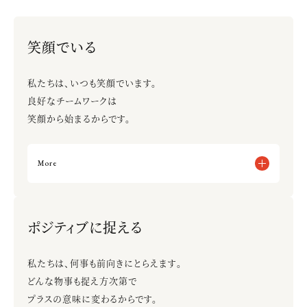
責任を持つ
笑顔でいる
今のままでいいと思っている
やらされて仕方なくやる
自分の仕事をやりきって満足する
私たちは、いつも笑顔でいます。
良好なチームワークは
笑顔から始まるからです。
More
いつも話しかけられやすいように振る舞う
目を見て気持ちよく返事をする
ポジティブに捉える
話しかけにくい時がある
目を見ずふてくされた態度をとる
私たちは、何事も前向きにとらえます。
どんな物事も捉え方次第で
プラスの意味に変わるからです。