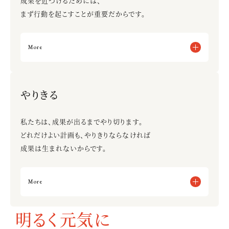
成果を近づけるためには、
まず行動を起こすことが重要だからです。
More
まずやってみる
小さな失敗をくり返し、成功を得る
やりきる
あきらめる
完璧を求めてすぐ動かない
私たちは、成果が出るまでやり切ります。
どれだけよい計画も、やりきりならなければ
成果は生まれないからです。
More
「どうしたらできるか」を考える
明るく元気に
目標達成のために勇気を持って方法を変える
個人としてやりきるのみならず、仲間の行動にも