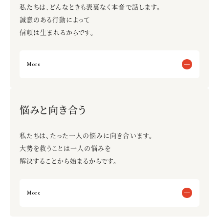
自分のことだけを考えて行動する
私たちは、どんなときも表裏なく本音で話します。
誠意のある行動によって
信頼は生まれるからです。
More
ミスや失敗は隠さずすぐに報告する
陰口を言わず、直接本人に言う
悩みと向き合う
失敗を隠そうとする
表裏がある
私たちは、たった一人の悩みに向き合います。
相手の背景を理解せずに指導をする
大勢を救うことは一人の悩みを
解決することから始まるからです。
More