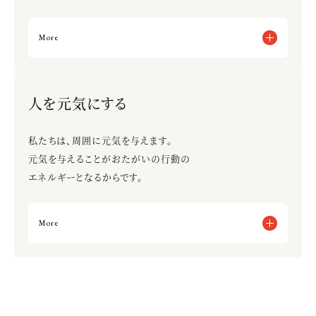
More
批判ではなく、提案をする
ピンチはチャンスと思い、立ち向かう
人を元気にする
評論家的発言をする
人のせいにして逃げ出す
私たちは、周囲に元気を与えます。
元気を与えることがおたがいの行動の
エネルギーとなるからです。
More
相手が元気になるくらい明るく元気に振る舞う
人の長所をみつけて褒める
相手の気持ちを考えずに言葉を発する